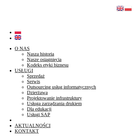
Przejdź do treści
+48 68 45 48 900
galaxy@galaxy.com.pl
O NAS
Nasza historia
Nasze osiągnięcia
Kodeks etyki biznesu
USŁUGI
Sprzedaż
Serwis
Outsourcing usług informatycznych
Dzierżawa
Projektowanie infrastruktury
Usługa zarządzania drukiem
Dla edukacji
Usługi SAP
PARTNERZY TECHNOLOGICZNI
AKTUALNOŚCI
KONTAKT