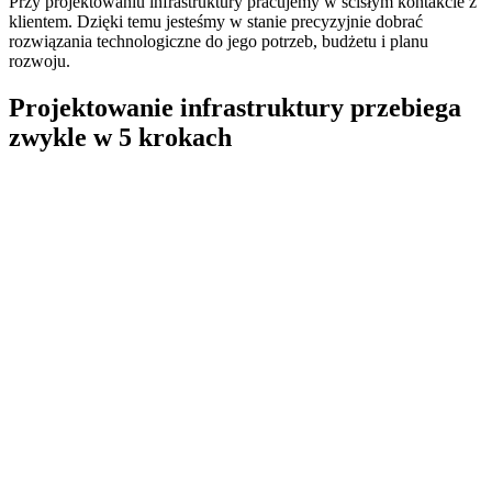
Przy projektowaniu infrastruktury pracujemy w ścisłym kontakcie z
klientem. Dzięki temu jesteśmy w stanie precyzyjnie dobrać
rozwiązania technologiczne do jego potrzeb, budżetu i planu
rozwoju.
Projektowanie infrastruktury przebiega
zwykle w 5 krokach​
Poznajemy Twoje oczekiwania,
potrzeby i dotychczasowy sposób pracy
Dobieramy
optymalne
rozwiązanie
Omawiamy z Tobą możliwości
utrzymania
środowiska