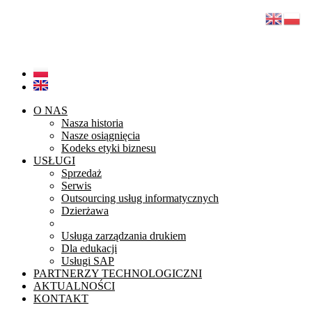
Przejdź do treści
+48 68 45 48 900
galaxy@galaxy.com.pl
O NAS
Nasza historia
Nasze osiągnięcia
Kodeks etyki biznesu
USŁUGI
Sprzedaż
Serwis
Outsourcing usług informatycznych
Dzierżawa
Projektowanie infrastruktury
Usługa zarządzania drukiem
Dla edukacji
Usługi SAP
PARTNERZY TECHNOLOGICZNI
AKTUALNOŚCI
KONTAKT