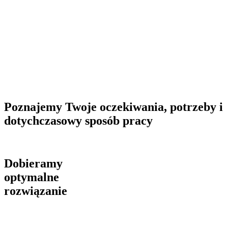
Wdrażamy wcześniej zaprojektowane rozwiązanie
Wyznaczamy specjalnie dla Ciebie zespół inżynierów, który
zapewni Ci wsparcie powdrożeniowe
Poznajemy Twoje oczekiwania, potrzeby i
dotychczasowy sposób pracy
Dobieramy
optymalne
rozwiązanie